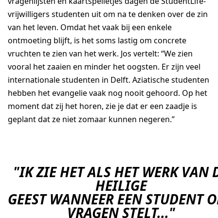
vragenlijsten en kaartspelletjes
dagen
de
StudentLife
-
vrijwilligers
studenten
uit om na te denken over de zin
van het leven. Omdat het vaak bij een enkele
ontmoeting blijft, is het soms lastig om concrete
vruchten te zien van het werk. Jos vertelt:
“
We zien
vooral het zaaien en minder het oogsten. Er zijn veel
internationale studenten in Delft. Aziatische studenten
hebben het evangelie
vaak
nog nooit gehoord. Op het
moment dat zij het horen, zie je dat er een zaadje is
geplan
t
dat ze niet zomaar kunnen negeren.
”
"IK ZIE HET ALS HET WERK VAN 
HEILIGE
GEEST WANNEER EEN STUDENT 
VRAGEN STELT..."