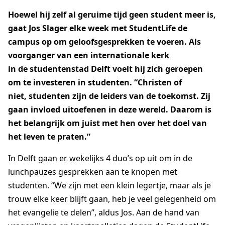
Hoewel hij zelf al geruime tijd geen student meer is,
gaat Jos Slager elke week met
StudentLife
de
AGAPÈ
STUDENTLIFE
FAMILYLIFE
campus op om geloofsgesprekken
te voeren. Als
voorganger van een internationale kerk
ATHLETES IN ACTION
ER IS HOOP
in
de
studentenstad Delft voelt hij zich geroepen
CHURCH MOVEMENTS
LEADER IMPACT NEXT
om te investeren in
studenten
.
“
Christen of
niet,
studenten zijn de leiders van de toekomst
.
Zij
gaan invloed uitoefenen
in deze wereld. Daarom is
het belangrijk om juist met
hen
over het doel van
het leven te praten.
”
In Delft gaan
er
wekelijks
4 duo
’
s op
uit om in de
lunchpauzes gesprekken aan te knopen met
studenten.
“
We zijn met een klein legertje, maar als je
trouw elke keer blijft gaan, heb je veel
gelegenheid
om
het evangelie te delen
”
, aldus Jos. Aan de hand van