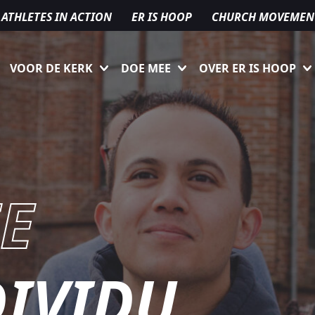
ATHLETES IN ACTION
ER IS HOOP
CHURCH MOVEMEN
VOOR DE KERK
DOE MEE
OVER ER IS HOOP
E
DIVIDU