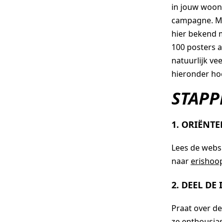
in jouw woon
campagne. Mis
hier bekend m
100 posters 
natuurlijk ve
hieronder hoe
STAPP
1. ORIËNTE
Lees de websi
naar
erishoo
2. DEEL D
Praat over d
ze enthousias