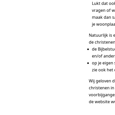
Lukt dat ook
vragen of wi
maak dan s
je woonplaa
Natuurlijk is
de christenen
de Bijbelstu
en/of ander
op je eigen
zie ook he
Wij geloven 
christenen in
voorbijganger
de website
w