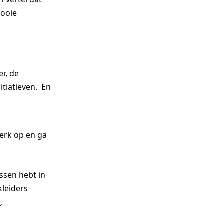
ooie
r, de
itiatieven. En
kerk op en ga
issen hebt in
leiders
n
.