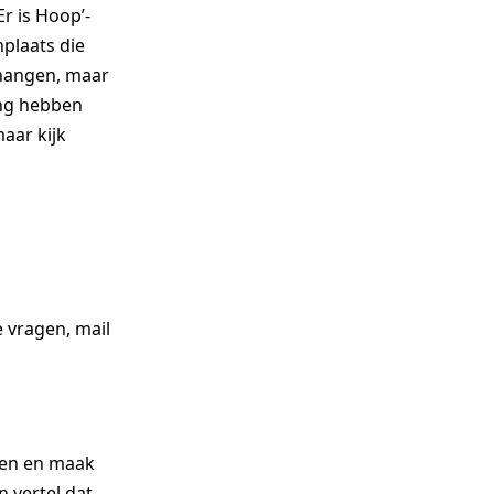
r is Hoop’-
nplaats die
 hangen, maar
ing hebben
maar kijk
e vragen, mail
den en maak
 vertel dat