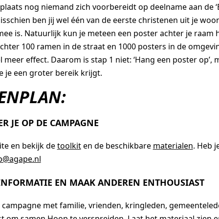
plaats nog niemand zich voorbereidt op deelname aan de ‘E
schien ben jij wel één van de eerste christenen uit je woo
ee is. Natuurlijk kun je meteen een poster achter je raam
achter 100 ramen in de straat en 1000 posters in de omgev
el meer effect. Daarom is stap 1 niet: ‘Hang een poster op’, 
 je een groter bereik krijgt.
ENPLAN:
ER JE OP DE CAMPAGNE
te en bekijk de
toolkit
en de beschikbare
materialen
. Heb j
p@agape.nl
E INFORMATIE EN MAAK ANDEREN ENTHOUSIAST
e campagne met familie, vrienden, kringleden, gemeentele
t om samen Hoop te verspreiden. Laat het materiaal zien en