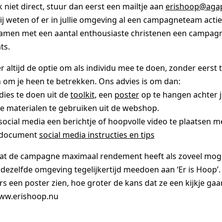
 niet direct, stuur dan eerst een mailtje aan
erishoop@agap
j weten of er in jullie omgeving al een campagneteam actief 
amen met een aantal enthousiaste christenen een campag
ts.
 er altijd de optie om als individu mee te doen, zonder eerst
 om je heen te betrekken. Ons advies is om dan:
dies te doen uit de
toolkit
, een
poster
op te hangen achter 
e materialen te gebruiken uit de webshop.
 social media een berichtje of hoopvolle video te plaatsen 
t document
social media instructies en tips
dat de campagne maximaal rendement heeft als zoveel moge
 dezelfde omgeving tegelijkertijd meedoen aan ‘Er is Hoop’
s een poster zien, hoe groter de kans dat ze een kijkje g
ww.erishoop.nu