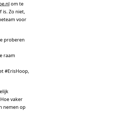
e.nl
om te
is. Zo niet,
neteam voor
 te proberen
je raam
met #ErisHoop,
lijk
. Hoe vaker
aan nemen op