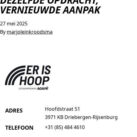
VERNIEUWDE AANPAK
AGAPÈ
STUDENTLIFE
FAMILYLIFE
27 mei 2025
By
marjoleinkroodsma
ATHLETES IN ACTION
ER IS HOOP
CHURCH MOVEMENTS
LEADER IMPACT NEXT
Hoofdstraat 51
ADRES
3971 KB Driebergen-Rijsenburg
TELEFOON
+31 (85) 484 4610