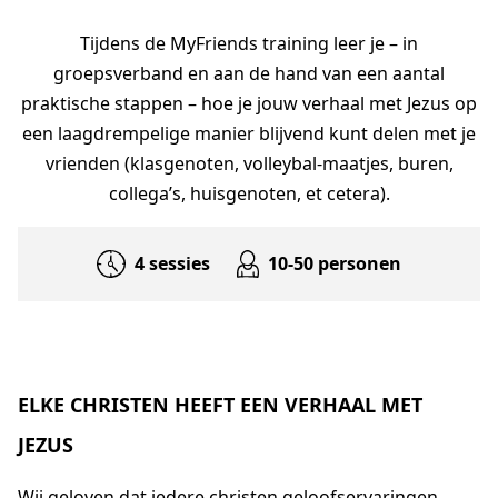
Tijdens de MyFriends training leer je – in
groepsverband en aan de hand van een aantal
AGAPÈ
STUDENTLIFE
FAMILYLIFE
praktische stappen – hoe je jouw verhaal met Jezus op
ATHLETES IN ACTION
ER IS HOOP
een laagdrempelige manier blijvend kunt delen met je
vrienden (klasgenoten, volleybal-maatjes, buren,
CHURCH MOVEMENTS
LEADER IMPACT NEXT
collega’s, huisgenoten, et cetera).
4 sessies
10-50 personen
ELKE CHRISTEN HEEFT EEN VERHAAL MET
JEZUS
Wij geloven dat iedere christen geloofservaringen